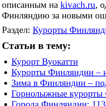
описанным на
kivach.ru
, 
Финляндию за новыми о
Раздел:
Курорты Финлянд
Статьи в тему:
Курорт Вуокатти
Курорты Финляндии – и
Зима в Финляндии – п
Горнолыжные курорты 
Города Финляндии: 113