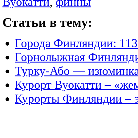
Вуокатти
,
финны
Статьи в тему:
Города Финляндии: 113
Горнолыжная Финлянд
Турку-Або — изюминк
Курорт Вуокатти – «ж
Курорты Финляндии – э