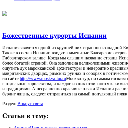
Божественные курорты Испании
Испания является одной из крупнейших стран юго-западной Евр
Также в состав Испании входят знаменитые Балеарские остров
Гибралтарском заливе. Когда мы слышим название страны Испа
более богатой страной. Она заполнена великолепными живопи
ощутить дух марокканской архитектуры и невероятно красивых
мавританских дворцах, римских руинах и соборах в готическом
на сайте
http://www.moskva-tur.ru
Москва-тур, по самым низким 
в отдельные королевства, и каждое из них отличаются какими-
и традициями. А несравненно красивые пляжи Испании распол
бурлит жизнь, следует отправиться на самый популярный пляж 
Раздел:
Вокруг света
Статьи в тему:
Акция «Ночь в музее» стартует в мае