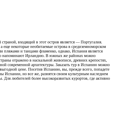
 страной, входящий в этот остров является — Португалия.
, а еще некоторые необитаемые острова в средиземноморском
ми пляжами и танцами фламенко, однако, Испания является
м-то напоминают Ирландию. В южных же районах можно
страны отражено в наскальной живописи, древних крепостях,
льной современной архитектуры. Заказать тур в Испанию можно
выгодной цене. Посетив Испанию, вы, прежде всего, попадете
ны Испании, но все же, разнятся своим культурным наследием
 Для любителей более высокоразвитых курортов, где активно