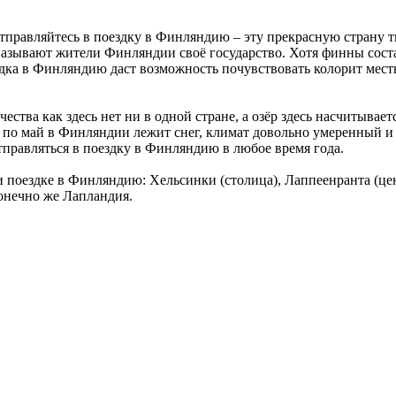
отправляйтесь в поездку в Финляндию – эту прекрасную страну 
 называют жители Финляндии своё государство. Хотя финны сост
здка в Финляндию даст возможность почувствовать колорит мест
ества как здесь нет ни в одной стране, а озёр здесь насчитывае
я по май в Финляндии лежит снег, климат довольно умеренный и м
тправляться в поездку в Финляндию в любое время года.
ри поездке в Финляндию: Хельсинки (столица), Лаппеенранта (
онечно же Лапландия.