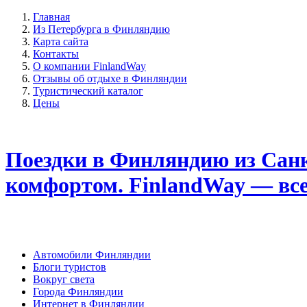
Главная
Из Петербурга в Финляндию
Карта сайта
Контакты
О компании FinlandWay
Отзывы об отдыхе в Финляндии
Туристический каталог
Цены
Поездки в Финляндию из Санк
комфортом. FinlandWay — вс
Автомобили Финляндии
Блоги туристов
Вокруг света
Города Финляндии
Интернет в Финляндии