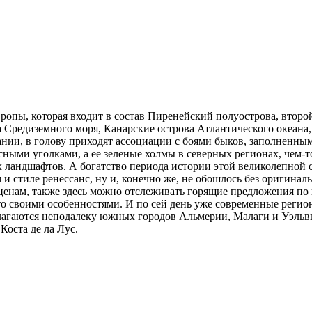
опы, которая входит в состав Пиренейский полуострова, второй
а Средиземного моря, Канарские острова Атлантического океана
нии, в голову приходят ассоциации с боями быков, заполненны
сными уголками, а ее зеленые холмы в северных регионах, че
 ландшафтов. А богатство периода истории этой великолепной 
 и стиле ренессанс, ну и, конечно же, не обошлось без оригина
ценам, также здесь можно отслеживать горящие предложения по 
то своими особенностями. И по сей день уже современные регио
агаются неподалеку южных городов Альмерии, Малаги и Уэльвы.
Коста де ла Луc.