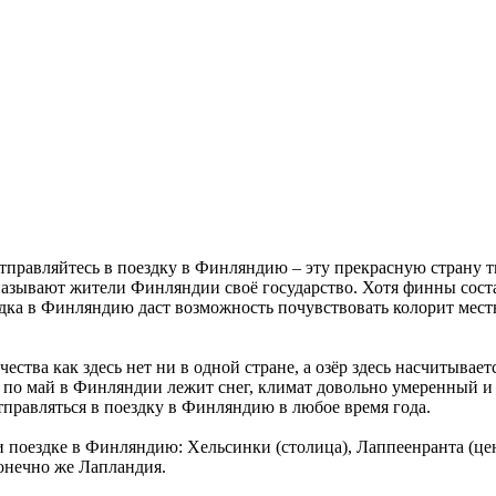
отправляйтесь в поездку в Финляндию – эту прекрасную страну 
 называют жители Финляндии своё государство. Хотя финны сост
здка в Финляндию даст возможность почувствовать колорит мест
ества как здесь нет ни в одной стране, а озёр здесь насчитывае
я по май в Финляндии лежит снег, климат довольно умеренный и м
тправляться в поездку в Финляндию в любое время года.
ри поездке в Финляндию: Хельсинки (столица), Лаппеенранта (
онечно же Лапландия.