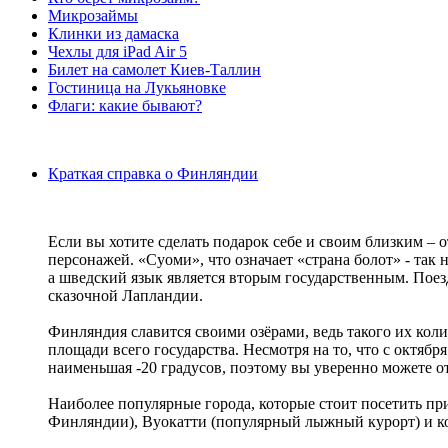
Микрозаймы
Клинки из дамаска
Чехлы для iPad Air 5
Билет на самолет Киев-Таллин
Гостиница на Лукьяновке
Флаги: какие бывают?
Краткая справка о Финляндии
Если вы хотите сделать подарок себе и своим близким – 
персонажей. «Суоми», что означает «страна болот» - так
а шведский язык является вторым государственным. Пое
сказочной Лапландии.
Финляндия славится своими озёрами, ведь такого их колич
площади всего государства. Несмотря на то, что с октябр
наименьшая -20 градусов, поэтому вы уверенно можете о
Наиболее популярные города, которые стоит посетить п
Финляндии), Вуокатти (популярный лыжный курорт) и к