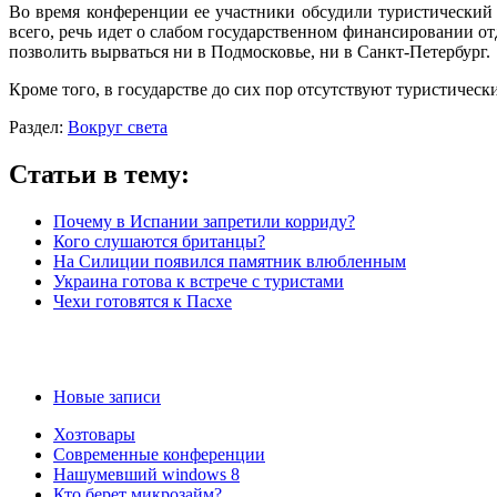
Во время конференции ее участники обсудили туристический
всего, речь идет о слабом государственном финансировании от
позволить вырваться ни в Подмосковье, ни в Санкт-Петербург.
Кроме того, в государстве до сих пор отсутствуют туристич
Раздел:
Вокруг света
Статьи в тему:
Почему в Испании запретили корриду?
Кого слушаются британцы?
На Силиции появился памятник влюбленным
Украина готова к встрече с туристами
Чехи готовятся к Пасхе
Новые записи
Хозтовары
Современные конференции
Нашумевший windows 8
Кто берет микрозайм?