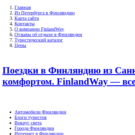
Главная
Из Петербурга в Финляндию
Карта сайта
Контакты
О компании FinlandWay
Отзывы об отдыхе в Финляндии
Туристический каталог
Цены
Поездки в Финляндию из Санк
комфортом. FinlandWay — вс
Автомобили Финляндии
Блоги туристов
Вокруг света
Города Финляндии
Интернет в Финляндии