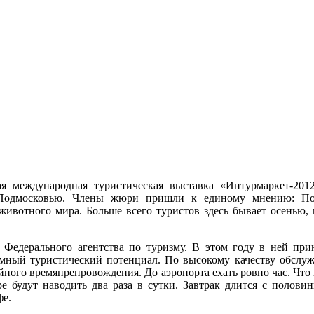
ая международная туристическая выставка «Интурмаркет-20
ь Подмосковью. Члены жюри пришли к единому мнению: По
животного мира. Больше всего туристов здесь бывает осенью, 
Федерального агентства по туризму. В этом году в ней прин
громный туристический потенциал. По высокому качеству обсл
ойного времяпрепровождения. До аэропорта ехать ровно час. Что
е будут наводить два раза в сутки. Завтрак длится с половин
фе.