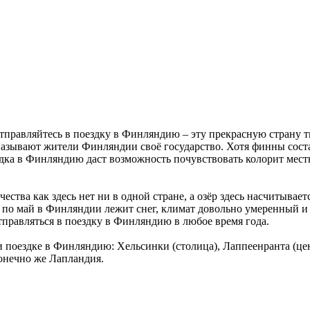
отправляйтесь в поездку в Финляндию – эту прекрасную страну 
 называют жители Финляндии своё государство. Хотя финны сост
здка в Финляндию даст возможность почувствовать колорит мест
ества как здесь нет ни в одной стране, а озёр здесь насчитывае
я по май в Финляндии лежит снег, климат довольно умеренный и м
тправляться в поездку в Финляндию в любое время года.
ри поездке в Финляндию: Хельсинки (столица), Лаппеенранта (
онечно же Лапландия.