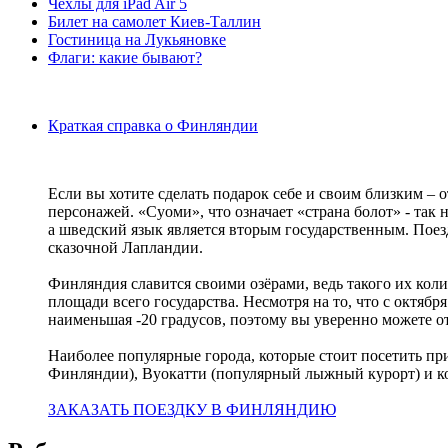
Чехлы для iPad Air 5
Билет на самолет Киев-Таллин
Гостиница на Лукьяновке
Флаги: какие бывают?
Краткая справка о Финляндии
Если вы хотите сделать подарок себе и своим близким – 
персонажей. «Суоми», что означает «страна болот» - так
а шведский язык является вторым государственным. Пое
сказочной Лапландии.
Финляндия славится своими озёрами, ведь такого их колич
площади всего государства. Несмотря на то, что с октябр
наименьшая -20 градусов, поэтому вы уверенно можете о
Наиболее популярные города, которые стоит посетить п
Финляндии), Вуокатти (популярный лыжный курорт) и к
ЗАКАЗАТЬ ПОЕЗДКУ В ФИНЛЯНДИЮ