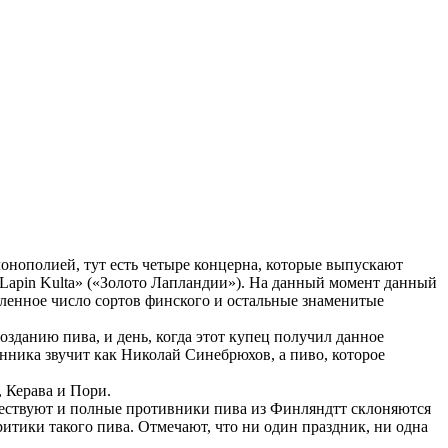
монополией, тут есть четыре концерна, которые выпускают
apin Kulta» («Золото Лапландии»).
На данный момент данный
еленное число сортов финского и остальные знаменитые
озданию пива, и день, когда этот купец получил данное
нника звучит как Николай Синебрюхов, а пиво, которое
 Керава и Пори.
Существуют и полные противники пива из Финляндтт склоняются
итики такого пива. Отмечают, что ни один праздник, ни одна