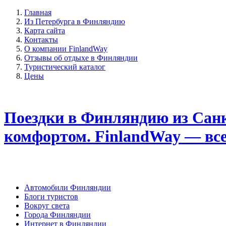
Главная
Из Петербурга в Финляндию
Карта сайта
Контакты
О компании FinlandWay
Отзывы об отдыхе в Финляндии
Туристический каталог
Цены
Поездки в Финляндию из Санк
комфортом. FinlandWay — вс
Автомобили Финляндии
Блоги туристов
Вокруг света
Города Финляндии
Интернет в Финляндии