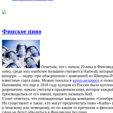
Финское пиво
Отметим, что с начала 20 века в Финлян
пиво, среди них наиболее большим считаются Hartwall, которы
концерн — лидер, при объединении с компанией из Швеции»Pri
известные сорта пива. Можно поехать в
круиз недорого
и позна
Напомним, что еще в 1818 году купцом из России было куплено 
разрешение, начало считаться праздником пива, которое кажд
производиться от его имени, принято называть Коff.
Стоит отметить, что пивоваренные заводы компании «Синебрю
Но существуют и такие, кто могут предпочитать пиво «Karhu» 
к чешскому или немецкому, но по каким то причинам и финское
сауна не будут обходиться в Финляндии без пива.