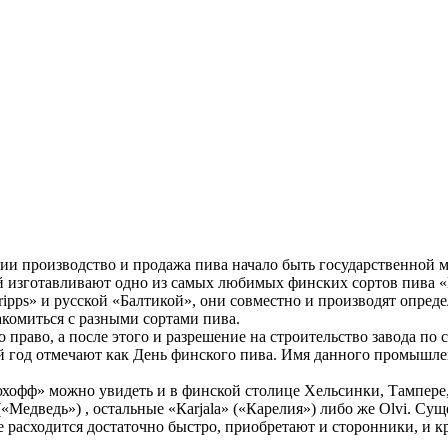
дии производство и продажа пива начало быть государственной 
й изготавливают одно из самых любимых финских сортов пива «L
pps» и русской «Балтикой», они совместно и производят опред
комиться с разными сортами пива.
право, а после этого и разрешение на строительство завода по с
ый год отмечают как День финского пива. Имя данного промышле
хофф» можно увидеть и в финской столице Хельсинки, Тампере,
(«Медведь») , остальные «Каrjala» («Карелия») либо же Olvi. 
 расходится достаточно быстро, приобретают и сторонники, и кр