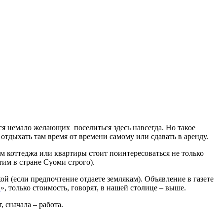
ся немало желающих поселиться здесь навсегда. Но такое
тдыхать там время от времени самому или сдавать в аренду.
 коттеджа или квартиры стоит поинтересоваться не только
тим в стране Суоми строго).
й (если предпочтение отдаете землякам). Объявление в газете
а
», только стоимость, говорят, в нашей столице – выше.
 сначала – работа.