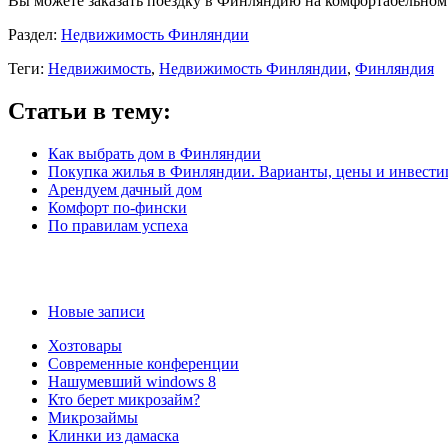
Вы можете заказать поездку в Финляндию на комфортабельном
Раздел:
Недвижимость Финляндии
Теги:
Недвижимость
,
Недвижимость Финляндии
,
Финляндия
Статьи в тему:
Как выбрать дом в Финляндии
Покупка жилья в Финляндии. Варианты, цены и инвести
Арендуем дачный дом
Комфорт по-фински
По правилам успеха
Новые записи
Хозтовары
Современные конференции
Нашумевший windows 8
Кто берет микрозайм?
Микрозаймы
Клинки из дамаска