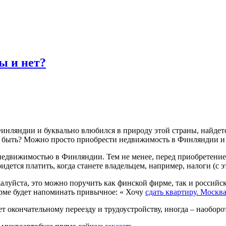
ы и нет?
Финляндии и буквально влюбился в природу этой страны, найдет
 быть? Можно просто приобрести недвижимость в Финляндии и о
едвижимостью в Финляндии. Тем не менее, перед приобретением
идется платить, когда станете владельцем, например, налоги (с э
луйста, это можно поручить как финской фирме, так и российско
рме будет напоминать привычное: « Хочу
сдать квартиру. Москв
кончательному переезду и трудоустройству, иногда – наоборот,