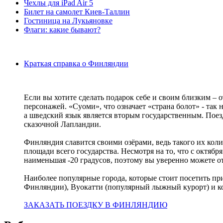
Чехлы для iPad Air 5
Билет на самолет Киев-Таллин
Гостиница на Лукьяновке
Флаги: какие бывают?
Краткая справка о Финляндии
Если вы хотите сделать подарок себе и своим близким – 
персонажей. «Суоми», что означает «страна болот» - так
а шведский язык является вторым государственным. Пое
сказочной Лапландии.
Финляндия славится своими озёрами, ведь такого их колич
площади всего государства. Несмотря на то, что с октябр
наименьшая -20 градусов, поэтому вы уверенно можете о
Наиболее популярные города, которые стоит посетить п
Финляндии), Вуокатти (популярный лыжный курорт) и к
ЗАКАЗАТЬ ПОЕЗДКУ В ФИНЛЯНДИЮ