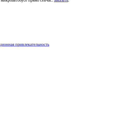
 микроавтобусе прямо сейчас:
заказать
.
ционная привлекательность