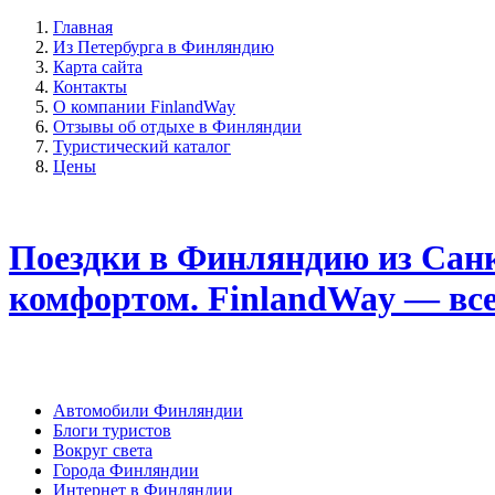
Главная
Из Петербурга в Финляндию
Карта сайта
Контакты
О компании FinlandWay
Отзывы об отдыхе в Финляндии
Туристический каталог
Цены
Поездки в Финляндию из Санк
комфортом. FinlandWay — вс
Автомобили Финляндии
Блоги туристов
Вокруг света
Города Финляндии
Интернет в Финляндии