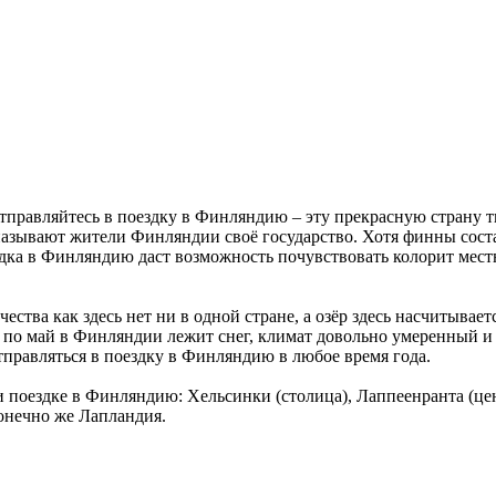
отправляйтесь в поездку в Финляндию – эту прекрасную страну 
 называют жители Финляндии своё государство. Хотя финны сост
здка в Финляндию даст возможность почувствовать колорит мест
ества как здесь нет ни в одной стране, а озёр здесь насчитывае
я по май в Финляндии лежит снег, климат довольно умеренный и м
тправляться в поездку в Финляндию в любое время года.
ри поездке в Финляндию: Хельсинки (столица), Лаппеенранта (
онечно же Лапландия.