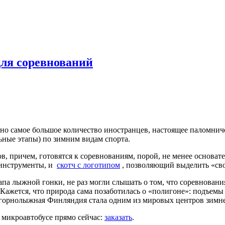
ля соревнований
но самое большое количество иностранцев, настоящее паломнич
ьные этапы) по зимним видам спорта.
, причем, готовятся к соревнованиям, порой, не менее основа
 инструменты, и
скотч с логотипом
, позволяющий выделить «сво
этапа лыжной гонки, не раз могли слышать о том, что соревнован
 Кажется, что природа сама позаботилась о «полигоне»: подъем
 горнолыжная Финляндия стала одним из мировых центров зимне
 микроавтобусе прямо сейчас:
заказать
.