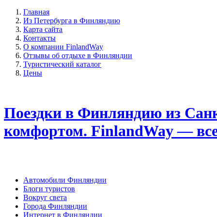
Главная
Из Петербурга в Финляндию
Карта сайта
Контакты
О компании FinlandWay
Отзывы об отдыхе в Финляндии
Туристический каталог
Цены
Поездки в Финляндию из Санк
комфортом. FinlandWay — вс
Автомобили Финляндии
Блоги туристов
Вокруг света
Города Финляндии
Интернет в Финляндии