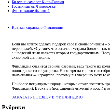
Билет на самолет Киев-Таллин
Гостиница на Лукьяновке
Флаги: какие бывают?
Краткая справка о Финляндии
Если вы хотите сделать подарок себе и своим близким – 
персонажей. «Суоми», что означает «страна болот» - так
а шведский язык является вторым государственным. Пое
сказочной Лапландии.
Финляндия славится своими озёрами, ведь такого их колич
площади всего государства. Несмотря на то, что с октябр
наименьшая -20 градусов, поэтому вы уверенно можете о
Наиболее популярные города, которые стоит посетить п
Финляндии), Вуокатти (популярный лыжный курорт) и к
ЗАКАЗАТЬ ПОЕЗДКУ В ФИНЛЯНДИЮ
Рубрики