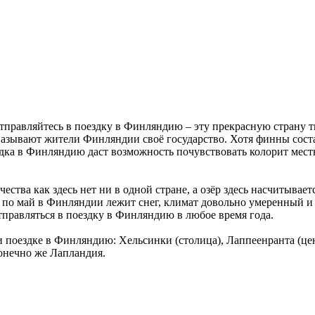
отправляйтесь в поездку в Финляндию – эту прекрасную страну 
 называют жители Финляндии своё государство. Хотя финны сост
здка в Финляндию даст возможность почувствовать колорит мест
ества как здесь нет ни в одной стране, а озёр здесь насчитывае
я по май в Финляндии лежит снег, климат довольно умеренный и м
тправляться в поездку в Финляндию в любое время года.
ри поездке в Финляндию: Хельсинки (столица), Лаппеенранта (
онечно же Лапландия.