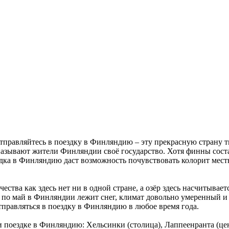
отправляйтесь в поездку в Финляндию – эту прекрасную страну 
 называют жители Финляндии своё государство. Хотя финны сост
здка в Финляндию даст возможность почувствовать колорит мест
ества как здесь нет ни в одной стране, а озёр здесь насчитывае
я по май в Финляндии лежит снег, климат довольно умеренный и м
тправляться в поездку в Финляндию в любое время года.
ри поездке в Финляндию: Хельсинки (столица), Лаппеенранта (