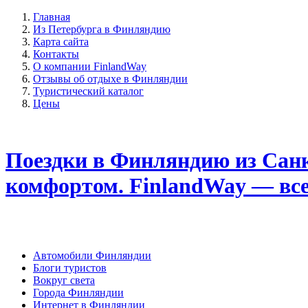
Главная
Из Петербурга в Финляндию
Карта сайта
Контакты
О компании FinlandWay
Отзывы об отдыхе в Финляндии
Туристический каталог
Цены
Поездки в Финляндию из Санк
комфортом. FinlandWay — вс
Автомобили Финляндии
Блоги туристов
Вокруг света
Города Финляндии
Интернет в Финляндии