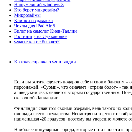
Нашумевший windows 8
Кто берет микрозайм?
Микрозаймы
Клинки из дамаска
Чехлы для iPad Air 5
Билет на самолет Киев-Таллин
Гостиница на Лукьяновке
Флаги: какие бывают?
Краткая справка о Финляндии
Если вы хотите сделать подарок себе и своим близким – 
персонажей. «Суоми», что означает «страна болот» - так
а шведский язык является вторым государственным. Пое
сказочной Лапландии.
Финляндия славится своими озёрами, ведь такого их колич
площади всего государства. Несмотря на то, что с октябр
наименьшая -20 градусов, поэтому вы уверенно можете о
Наиболее популярные города, которые стоит посетить п