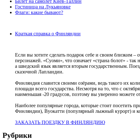
Билет на самолет Киев-Таллин
Гостиница на Лукьяновке
Флаги: какие бывают?
Краткая справка о Финляндии
Если вы хотите сделать подарок себе и своим близким – 
персонажей. «Суоми», что означает «страна болот» - так
а шведский язык является вторым государственным. Пое
сказочной Лапландии.
Финляндия славится своими озёрами, ведь такого их колич
площади всего государства. Несмотря на то, что с октябр
наименьшая -20 градусов, поэтому вы уверенно можете о
Наиболее популярные города, которые стоит посетить п
Финляндии), Вуокатти (популярный лыжный курорт) и к
ЗАКАЗАТЬ ПОЕЗДКУ В ФИНЛЯНДИЮ
Рубрики