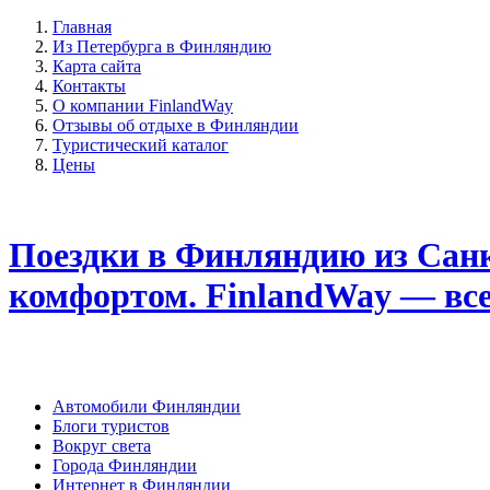
Главная
Из Петербурга в Финляндию
Карта сайта
Контакты
О компании FinlandWay
Отзывы об отдыхе в Финляндии
Туристический каталог
Цены
Поездки в Финляндию из Санк
комфортом. FinlandWay — вс
Автомобили Финляндии
Блоги туристов
Вокруг света
Города Финляндии
Интернет в Финляндии