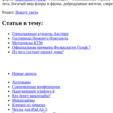
леса, богатый мир флоры и фауны, добродушные жители, совр
Раздел:
Вокруг света
Статьи в тему:
Горнолыжные курорты Австрии
Гостиницы Нижнего Новгорода
Мотоциклы КТМ
Официальная премьера Фольксваген Гольф 7
Из чего состоит проект дома?
Новые записи
Хозтовары
Современные конференции
Нашумевший windows 8
Кто берет микрозайм?
Микрозаймы
Клинки из дамаска
Чехлы для iPad Air 5