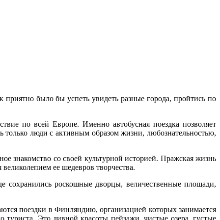
к приятно было бы успеть увидеть разные города, пройтись по
ствие по всей Европе. Именно автобусная поездка позволяет
ь только люди с активным образом жизни, любознательностью,
ное знакомство со своей культурной историей. Пражская жизнь
я великолепием ее шедевров творчества.
де сохранились роскошные дворцы, величественные площади,
аются поездки в Финляндию, организацией которых занимается
о туриста. Это дивной красоты пейзажи, чистые озера, густые