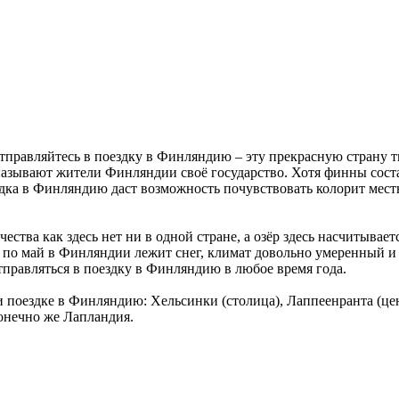
отправляйтесь в поездку в Финляндию – эту прекрасную страну 
 называют жители Финляндии своё государство. Хотя финны сост
здка в Финляндию даст возможность почувствовать колорит мест
ества как здесь нет ни в одной стране, а озёр здесь насчитывае
я по май в Финляндии лежит снег, климат довольно умеренный и м
тправляться в поездку в Финляндию в любое время года.
ри поездке в Финляндию: Хельсинки (столица), Лаппеенранта (
онечно же Лапландия.