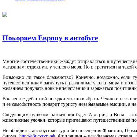
Покоряем Европу в автобусе
Многие соотечественники жаждут отправляться в путешествие 
магазинам, отдохнуть у теплого моря. Но и тратиться на такой 
Возможно ли такое блаженство? Конечно, возможно, если ту
путешественникам заглянуть в различные уголки мира и позн
желанием получать новые впечатления и заряжаться позитивным
В качестве дебютной поездки можно выбрать Чехию и ее столи
и ее самобытность подарит туристу незабываемые эмоции, а на
Следующим пунктом назначения будет Австрия, а Вена – эт
живописные улочки, которые приглашают путешественника поз
Не обойдется автобусный тур и без посещения Франции, Герм
фирма
http://абис-тур.рф
. Финляндия – незабываемая страна, 