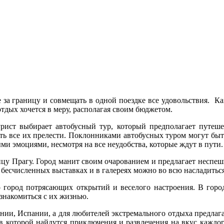
за границу и совмещать в одной поездке все удовольствия. Ка
отдых хочется в меру, располагая своим бюджетом.
рист выбирает автобусный тур, который предполагает путеше
ать все их прелести. Поклонниками автобусных туром могут быт
и эмоциями, несмотря на все неудобства, которые ждут в пути.
цу Прагу. Город манит своим очарованием и предлагает неспеш
 бесчисленных выставках и в галереях можно во всю насладитьс
о город потрясающих открытий и веселого настроения. В горо
накомиться с их жизнью.
ании, Испании, а для любителей экстремального отдыха предлаг
в которой найдутся приключения и развлечения на вкус каждог