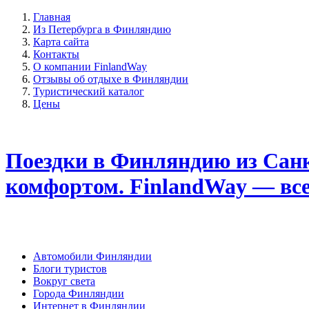
Главная
Из Петербурга в Финляндию
Карта сайта
Контакты
О компании FinlandWay
Отзывы об отдыхе в Финляндии
Туристический каталог
Цены
Поездки в Финляндию из Санк
комфортом. FinlandWay — вс
Автомобили Финляндии
Блоги туристов
Вокруг света
Города Финляндии
Интернет в Финляндии