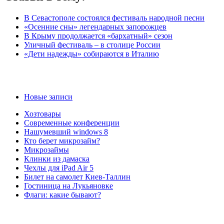
В Севастополе состоялся фестиваль народной песни
«Осенние сны» легендарных запорожцев
В Крыму продолжается «бархатный» сезон
Уличный фестиваль – в столице России
«Дети надежды» собираются в Италию
Новые записи
Хозтовары
Современные конференции
Нашумевший windows 8
Кто берет микрозайм?
Микрозаймы
Клинки из дамаска
Чехлы для iPad Air 5
Билет на самолет Киев-Таллин
Гостиница на Лукьяновке
Флаги: какие бывают?