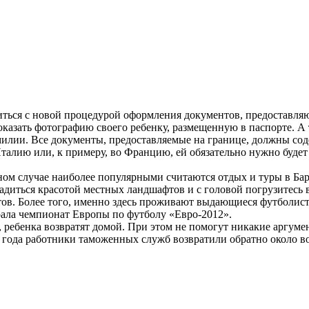
иться с новой процедурой оформления документов, предоставля
оказать фотографию своего ребенку, размещенную в паспорте. А 
амилии. Все документы, предоставляемые на границе, должны сод
 Италию или, к примеру, во Францию, ей обязательно нужно будет
нном случае наиболее популярными считаются отдых и туры в Б
адиться красотой местных ландшафтов и с головой погрузитесь
ов. Более того, именно здесь проживают выдающиеся футболис
рала чемпионат Европы по футболу «Евро-2012».
ребенка возвратят домой. При этом не помогут никакие аргумент
 года работники таможенных служб возвратили обратно около во