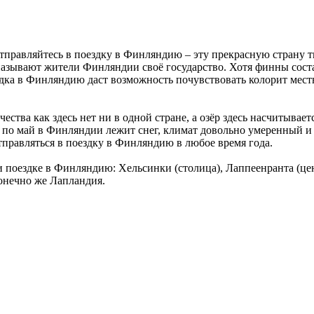
отправляйтесь в поездку в Финляндию – эту прекрасную страну 
 называют жители Финляндии своё государство. Хотя финны сост
здка в Финляндию даст возможность почувствовать колорит мест
ества как здесь нет ни в одной стране, а озёр здесь насчитывае
я по май в Финляндии лежит снег, климат довольно умеренный и м
тправляться в поездку в Финляндию в любое время года.
ри поездке в Финляндию: Хельсинки (столица), Лаппеенранта (
онечно же Лапландия.