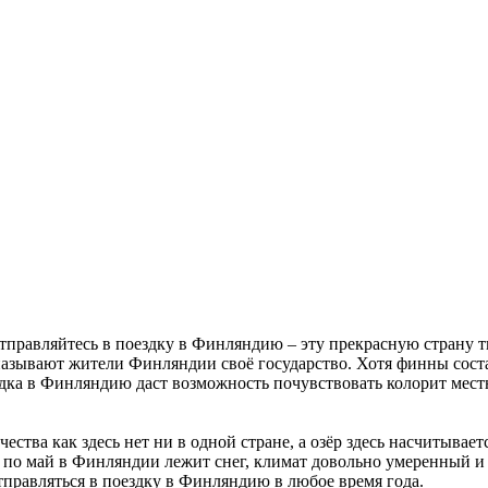
отправляйтесь в поездку в Финляндию – эту прекрасную страну 
 называют жители Финляндии своё государство. Хотя финны сост
здка в Финляндию даст возможность почувствовать колорит мест
ества как здесь нет ни в одной стране, а озёр здесь насчитывае
я по май в Финляндии лежит снег, климат довольно умеренный и м
тправляться в поездку в Финляндию в любое время года.