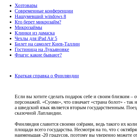
Хозтовары
Современные конференции
Нашумевший windows 8
Кто берет микрозайм?
Микрозаймы
Клинки из дамаска
Чехлы для iPad Air 5
Билет на самолет Киев-Таллин
Гостиница на Лукьяновке
Флаги: какие бывают?
Краткая справка о Финляндии
Если вы хотите сделать подарок себе и своим близким – 
персонажей. «Суоми», что означает «страна болот» - так
а шведский язык является вторым государственным. Пое
сказочной Лапландии.
Финляндия славится своими озёрами, ведь такого их колич
площади всего государства. Несмотря на то, что с октябр
наименьшая -20 градусов, поэтому вы уверенно можете о