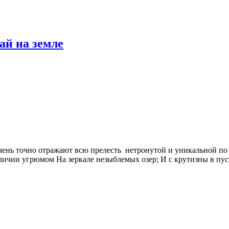
ай на земле
чень точно отражают всю прелесть нетронутой и уникальной п
еличии угрюмом На зеркале незыблемых озер; И с крутизны в пу