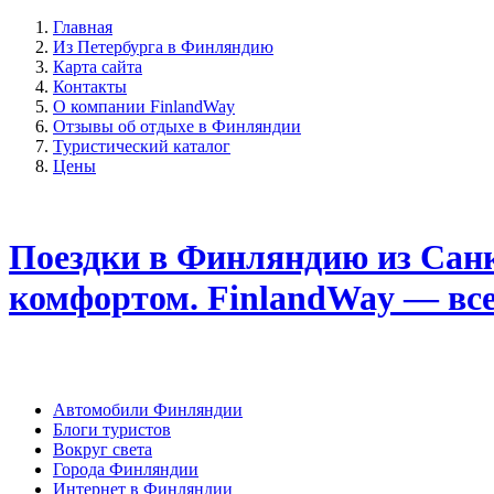
Главная
Из Петербурга в Финляндию
Карта сайта
Контакты
О компании FinlandWay
Отзывы об отдыхе в Финляндии
Туристический каталог
Цены
Поездки в Финляндию из Санк
комфортом. FinlandWay — вс
Автомобили Финляндии
Блоги туристов
Вокруг света
Города Финляндии
Интернет в Финляндии